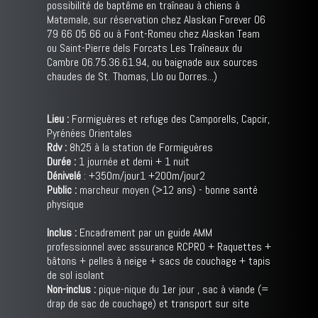
possibilité de baptême en traîneau à chiens à
Matemale, sur réservation chez Alaskan Forever 06
79 66 05 66 ou à Font-Romeu chez Alaskan Team
ou Saint-Pierre dels Forcats Les Traîneaux du
Cambre 06.75.36.61.94, ou baignade aux sources
chaudes de St. Thomas, Llo ou Dorres...)
Lieu :
Formiguères et refuge des Camporells, Capcir,
Pyrénées Orientales
Rdv :
8h25 à la station de Formiguères
Durée :
1 journée et demi + 1 nuit
Dénivelé
: +350m/jour1 +200m/jour2
Public :
marcheur moyen (>12 ans) - bonne santé
physique
Inclus :
Encadrement par un guide AMM
professionnel avec assurance RCPRO + Raquettes +
bâtons + pelles à neige + sacs de couchage + tapis
de sol isolant
Non-inclus :
pique-nique du 1er jour , sac à viande (=
drap de sac de couchage) et transport sur site