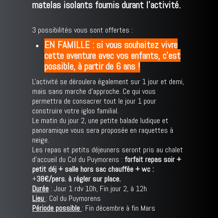
matelas isolants fournis durant l'activité.
3 possibilités vous sont offertes :
EN FAMILLE : si vous souhaitez vivre
cette aventure avec vos enfants, c'est
possible, à partir de 6 ans !
L'activité se déroulera également sur 1 jour et demi,
mais sans marche d'approche. Ce qui vous
permettra de consacrer tout le jour 1 pour
construire votre igloo familial.
Le matin du jour 2, une petite balade ludique et
panoramique vous sera proposée en raquettes à
neige.
Les repas et petits déjeuners seront pris au chalet
d'accueil du Col du Puymorens :
forfait repas soir +
petit déj + salle hors sac chauffée + wc :
+
38€/pers. à régler sur place.
Durée
: Jour 1 rdv 10h, Fin jour 2, à 12h
Lieu
: Col du Puymorens
Période possible
: Fin décembre à fin Mars