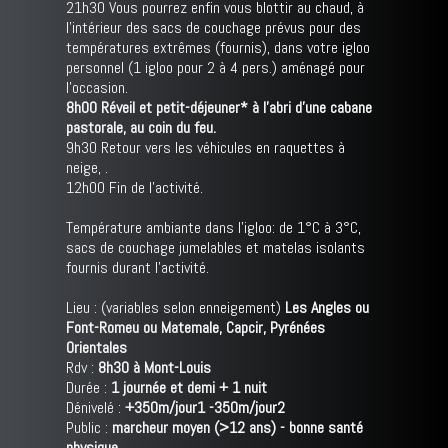
21h30 Vous pourrez enfin vous blottir au chaud, à
l'intérieur des sacs de couchage prévus pour des
températures extrêmes (fournis), dans votre igloo
personnel (1 igloo pour 2 à 4 pers.) aménagé pour
l'occasion.
8h00 Réveil et petit-déjeuner* à l'abri d'une cabane
pastorale, au coin du feu.
9h30 Retour vers les véhicules en raquettes à
neige, .
12h00 Fin de l'activité.
Température ambiante dans l'igloo: de 1°C à 3°C,
sacs de couchage jumelables et matelas isolants
fournis durant l'activité.
Lieu : (variables selon enneigement)
Les Angles ou
Font-Romeu ou Matemale, Capcir, Pyrénées
Orientales
Rdv :
8h30 à Mont-Louis
Durée :
1 journée et demi + 1 nuit
Dénivelé :
+350m/jour1 -350m/jour2
Public :
marcheur moyen (>12 ans) - bonne santé
physique