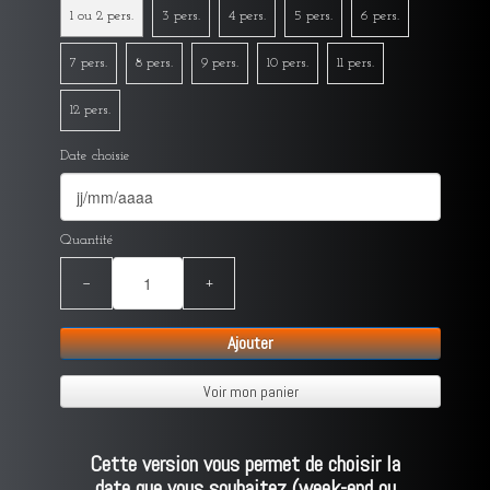
1 ou 2 pers.
3 pers.
4 pers.
5 pers.
6 pers.
7 pers.
8 pers.
9 pers.
10 pers.
11 pers.
12 pers.
Date choisie
Quantité
−
+
Ajouter
Voir mon panier
Cette version vous permet de choisir la
date que vous souhaitez (week-end ou