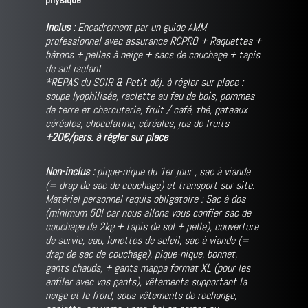
Inclus :
Encadrement par un guide AMM
professionnel avec assurance RCPRO + Raquettes +
bâtons + pelles à neige + sacs de couchage + tapis
de sol isolant
*REPAS du SOIR & Petit déj. à régler sur place :
soupe lyophilisée, raclette au feu de bois, pommes
de terre et charcuterie, fruit / café, thé, gateaux
céréales, chocolatine, céréales, jus de fruits
+20€/pers. à régler sur place
Non-inclus :
pique-nique du 1er jour , sac à viande
(= drap de sac de couchage) et transport sur site.
Matériel personnel requis obligatoire : Sac à dos
(minimum 50l car nous allons vous confier sac de
couchage de 2kg + tapis de sol + pelle), couverture
de survie, eau, lunettes de soleil, sac à viande (=
drap de sac de couchage), pique-nique, bonnet,
gants chauds, + gants mappa format XL (pour les
enfiler avec vos gants), vêtements supportant la
neige et le froid, sous vêtements de rechange,