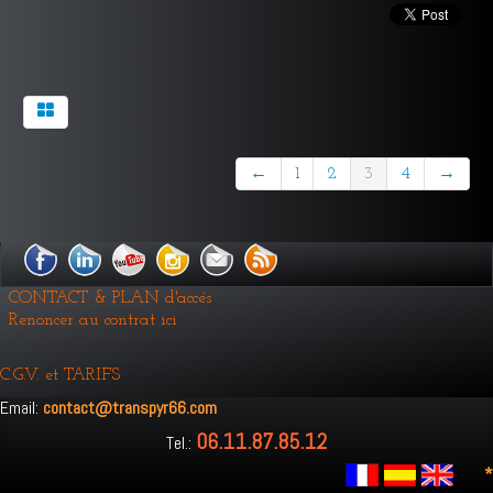
←
1
2
3
4
→
CONTACT & PLAN d'accés
Renoncer au contrat ici
C.G.V. et TARIFS
Email:
contact@transpyr66.com
06.11.87.85.12
Tel.:
*