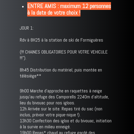
ENTRE AMIS : maximum 12 personnes
à la date de votre choix !
JOUR 1:
Rdv à 8H25 à la station de ski de Formiguères
(!!! CHAINES OBLIGATOIRES POUR VOTRE VEHICULE
!!!").
8h45 Distribution du matériel, puis montée en
télésiège**
9h00 Marche d'approche en raquettes à neige
jusqu'au refuge des Camporells 2240m d'altitude,
lieu du bivouac pour nos igloos.
12h Arrivée sur le site. Repas tiré du sac (non
inclus, prévoir votre pique-nique !).
13h30 Confection des igloo et du bivouac, initiation
à la survie en milieu enneigé.
19h00 Repas* chaud au refuge gardé des