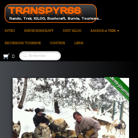
TRANSPYR66
Rando, Trek, IGLOO, Bushcraft, Survie, Tourisme...
INTRO
SURVIE BUSHCRAFT
NUIT IGLOO
RANDOS et TREK
▼
EXCURSIONS TOURISME
CONTEUR
LIENS
0
demi-journée