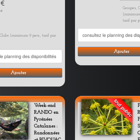
 €
Groupes, 
le
(minimum 
tarif par 
Clubs (minimum 9 pers., tarif par
Ajouter
Ajouter
tout public
Week-end
F
RANDO en
Pyrénées
Catalanes :
Randonnées
et BIVOUAC
E