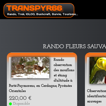
TRANSPYR66
Rando, Trek, IGLOO, Bushcraft, Survie, Tourisme...
RANDO FLEURS SAUVAGES
Rando
observation
des mouflons
et étang
d'altitude à
Porté-Puymorens, en Cerdagne, Pyrénées
Orientales
Observation
identificati
220,00 €
sauvages
Disponible