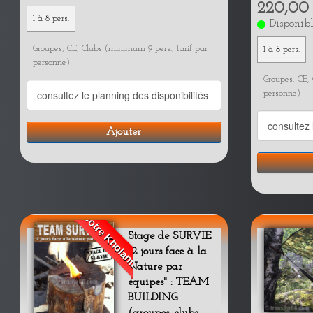
220,00
1 à 8 pers.
Disponib
Groupes, CE, Clubs (minimum 9 pers., tarif par
1 à 8 pers.
personne)
Groupes, CE, 
personne)
Ajouter
votre Kholanta
Stage de SURVIE
"2 jours face à la
Nature par
équipes" : TEAM
BUILDING
(groupes, clubs,