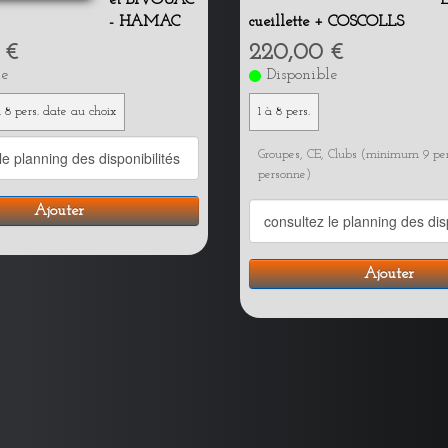
- HAMAC
cueillette + COSCOLLS
 €
220,00 €
le
Disponible
 8 pers. date au choix
1 à 8 pers.
Groupes, CE, Clubs (minimum 9 pers
personne)
Ajouter
Ajouter