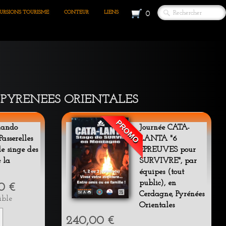
URSIONS TOURISME
CONTEUR
LIENS
0
en PYRENEES ORIENTALES
PROMO
Rando
Journée CATA-
Passerelles
LANTA "6
de singe des
EPREUVES pour
 la
SURVIVRE", par
équipes (tout
public), en
0 €
Cerdagne, Pyrénées
ible
Orientales
240,00 €