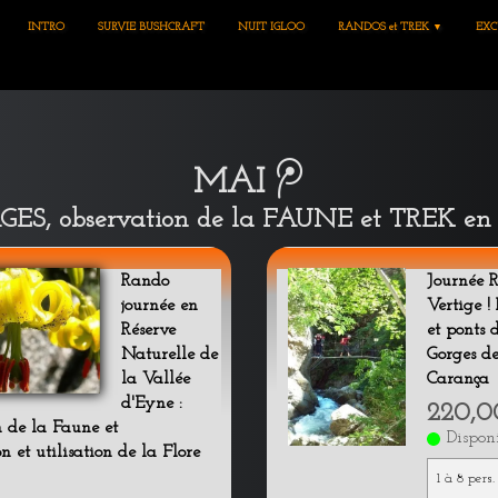
INTRO
SURVIE BUSHCRAFT
NUIT IGLOO
RANDOS et TREK
EXC
▼
MAI
, observation de la FAUNE et TREK 
Rando
Journée 
journée en
Vertige ! 
Réserve
et ponts 
Naturelle de
Gorges de
la Vallée
Carança
d'Eyne :
220,0
 de la Faune et
Dispon
on et utilisation de la Flore
1 à 8 pers.