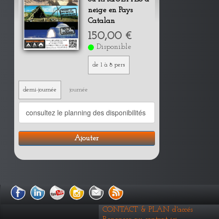
neige en Pays
Catalan
150,00 €
Disponible
de 1 à 8 pers
demi-journée
journée
Ajouter
CONTACT & PLAN d'accés