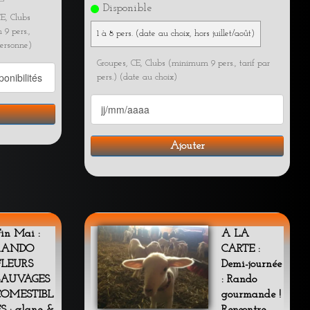
Disponible
CE, Clubs
9 pers.,
1 à 8 pers. (date au choix, hors juillet/août)
personne)
Groupes, CE, Clubs (minimum 9 pers., tarif par
pers.) (date au choix)
Ajouter
in Mai :
A LA
RANDO
CARTE :
FLEURS
Demi-journée
SAUVAGES
: Rando
COMESTIBL
gourmande !
S : glane &
Rencontre