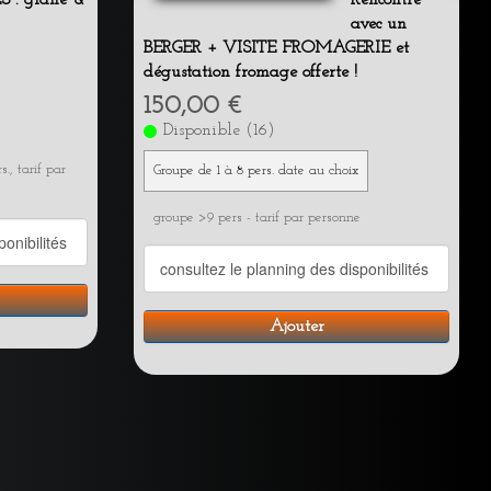
avec un
BERGER + VISITE FROMAGERIE et
dégustation fromage offerte !
150,00 €
Disponible (16)
., tarif par
Groupe de 1 à 8 pers. date au choix
groupe >9 pers - tarif par personne
Ajouter