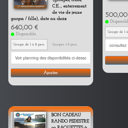
C.E..., enterrement
de vie de jeune
500,00
garçon / fille), date au choix
Disponib
640,00 €
Groupe de 1 à
Disponible
Groupe de 1 à 8 pers.
Groupes >9 pers.
Ajouter
BON CADEAU
RANDO PEDESTRE
ou RAQUETTES à