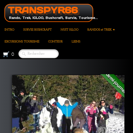
TRANSPYR66
Rando, Trek, IGLOO, Bushcraft, Survie, Tourisme...
INTRO
SURVIE BUSHCRAFT
NUIT IGLOO
RANDOS et TREK
▼
EXCURSIONS TOURISME
CONTEUR
LIENS
0
demi-journée