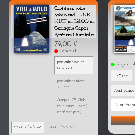
Choisissez votre
Week-end : UNE
NUIT en IGLOO en
Cerdagne Capcir,
Pyrénées Orientales
79,00 €
Complet !
particulier adulte
Disponib
(>12 ans)
1 à 8 pers.
particulier enfant
<12 ans
Demi-journée
Groupes, CE, Clubs
(minimum 9 pers.)
(tarif par pers.)
07 et 08/02/2026
14 et 15/02/2026