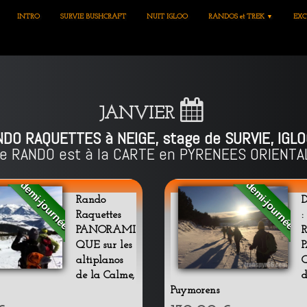
INTRO
SURVIE BUSHCRAFT
NUIT IGLOO
RANDOS et TREK
EXC
▼
JANVIER
DO RAQUETTES à NEIGE, stage de SURVIE, IGLOO
re RANDO est à la CARTE en PYRENEES ORIENTAL
demi-journée
demi-journée
Rando
D
Raquettes
:
PANORAMI
R
QUE sur les
altiplanos
de la Calme,
Puymorens