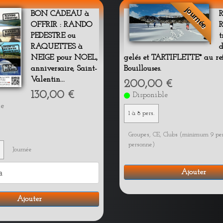
journée
BON CADEAU à
OFFRIR : RANDO
R
PEDESTRE ou
t
RAQUETTES à
d
NEIGE pour NOEL,
gelés et TARTIFLETTE* au re
anniversaire, Saint-
Bouillouses.
Valentin...
200,00 €
130,00 €
Disponible
le
1 à 8 pers.
Groupes, CE, Clubs (minimum 9 pers
personne)
Journée
Ajouter
Ajouter