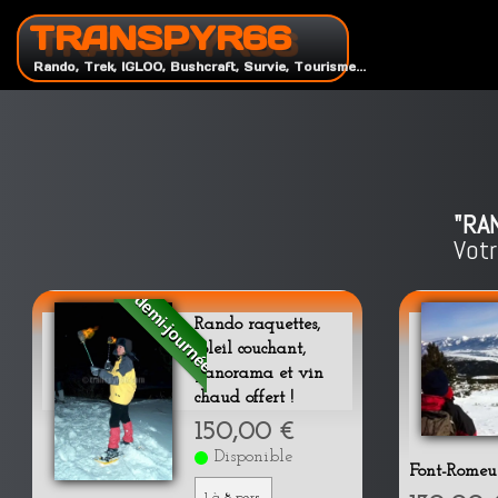
TRANSPYR66
Rando, Trek, IGLOO, Bushcraft, Survie, Tourisme...
"RAN
Vot
demi-journée
Rando raquettes,
soleil couchant,
panorama et vin
chaud offert !
150,00 €
Disponible
Font-Romeu
1 à 8 pers.