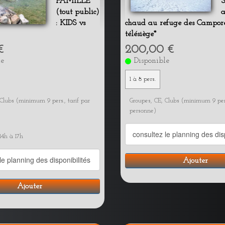
FAMILLE
S
(tout public)
a
: KIDS vs
chaud au refuge des Campore
télésiège*
€
200,00 €
le
Disponible
1 à 8 pers.
Clubs (minimum 9 pers., tarif par
Groupes, CE, Clubs (minimum 9 pers
personne)
14h à 17h
Ajouter
Ajouter