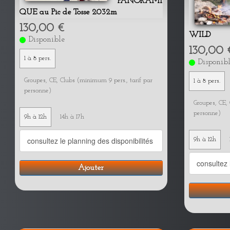
PANORAMI
QUE au Pic de Tosse 2032m
130,00 €
WILD
Disponible
130,00 
1 à 8 pers.
Disponib
Groupes, CE, Clubs (minimum 9 pers., tarif par
1 à 8 pers.
personne)
Groupes, CE, 
personne)
9h à 12h
14h à 17h
9h à 12h
Ajouter