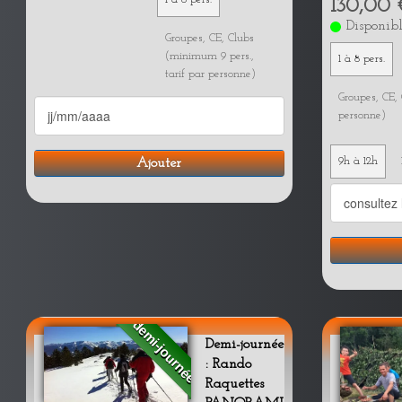
130,00 
Disponib
Groupes, CE, Clubs
(minimum 9 pers.,
1 à 8 pers.
tarif par personne)
Groupes, CE, 
personne)
9h à 12h
Ajouter
demi-journée
Demi-journée
: Rando
Raquettes