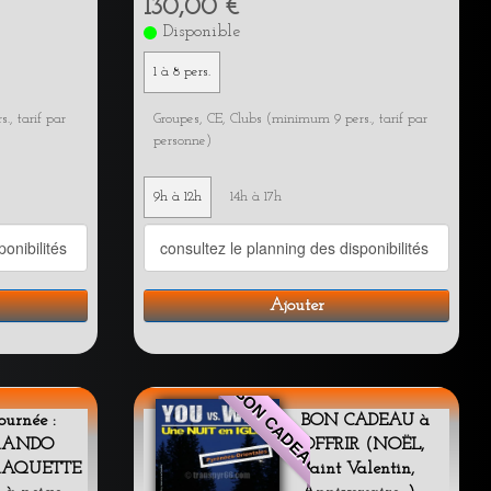
130,00 €
Disponible
1 à 8 pers.
., tarif par
Groupes, CE, Clubs (minimum 9 pers., tarif par
personne)
9h à 12h
14h à 17h
Ajouter
BON CADEAU
ournée :
BON CADEAU à
RANDO
OFFRIR (NOËL,
RAQUETTE
Saint Valentin,