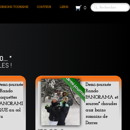
URSIONS TOURISME
CONTEUR
LIENS
0
... "
ES !
demi-journée
emi-journée
Demi-journée
 Rando
Rando
aquettes
PANORAMA et
PANORAMI
sources* chaudes
QUE au col
aux bains
du
romains de
Dorres