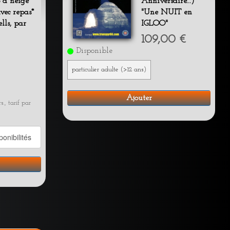
 à neige
Anniversaire...)
vec repas*
"Une NUIT en
lls, par
IGLOO"
109,00 €
Disponible
particulier adulte (>12 ans)
Ajouter
., tarif par