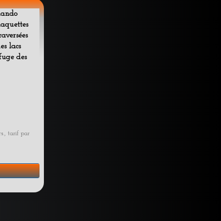
Rando
aquettes
raversées
es lacs
fuge des
., tarif par