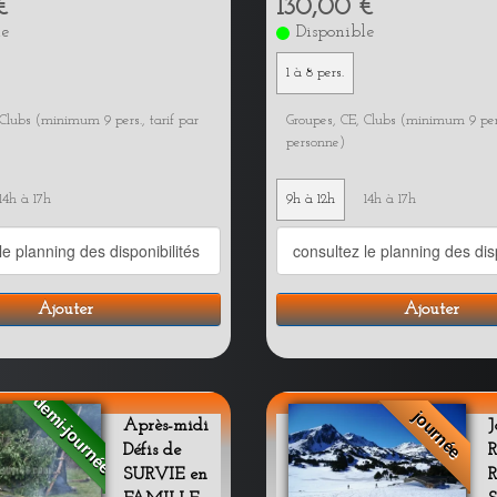
€
130,00 €
le
Disponible
1 à 8 pers.
Clubs (minimum 9 pers., tarif par
Groupes, CE, Clubs (minimum 9 pers
personne)
14h à 17h
9h à 12h
14h à 17h
Ajouter
Ajouter
demi-journée
journée
Après-midi
J
Défis de
SURVIE en